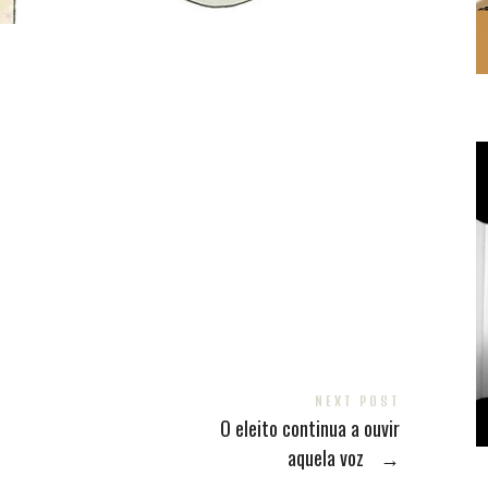
NEXT POST
O eleito continua a ouvir
aquela voz
→