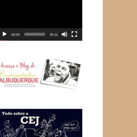
e
ídeo
00:00
05:11