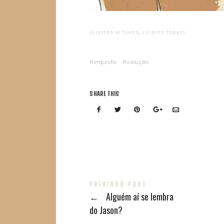
(VISITED 41 TIMES, 1 VISITS TODAY)
imposto
solução
SHARE THIS
PREVIOUS POST
←
Alguém aí se lembra
do Jason?