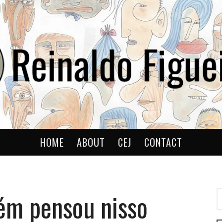
ldo
HOME
ABOUT
CEJ
CONTACT
ém pensou nisso
P
P