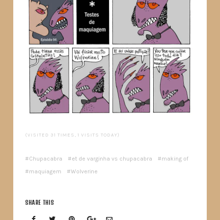
(VISITED 31 TIMES, 1 VISITS TODAY)
Chupacabra
et de varginha vs chupacabra
making of
maquiagem
Wolverine
SHARE THIS