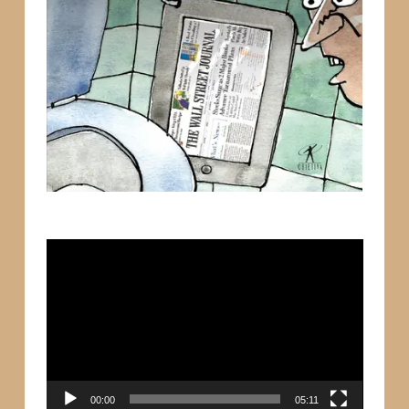
Tocador
de
vídeo
00:00
05:11