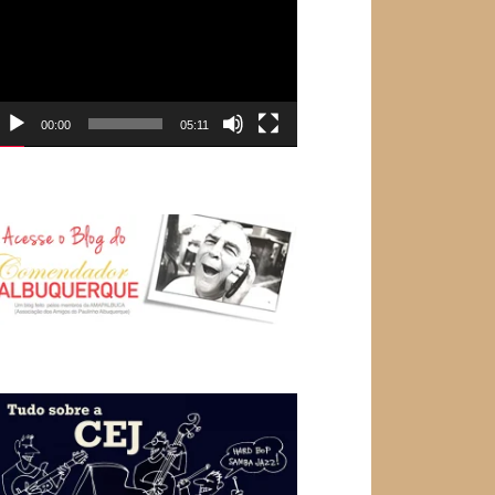
e
ídeo
00:00
05:11