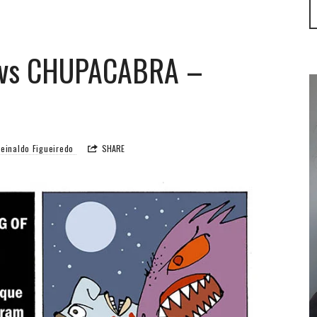
 vs CHUPACABRA –
einaldo Figueiredo
SHARE