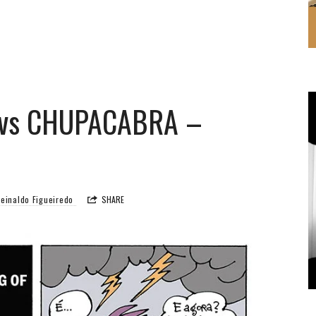
 vs CHUPACABRA –
einaldo Figueiredo
SHARE