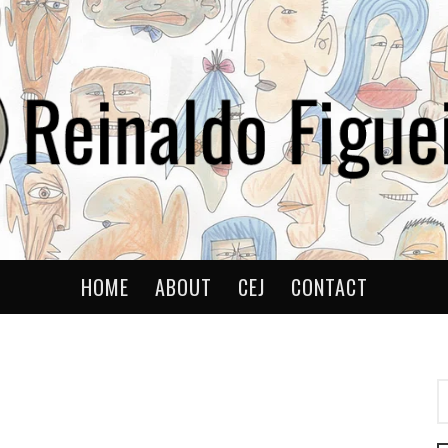
ldo
HOME
ABOUT
CEJ
CONTACT
P
P