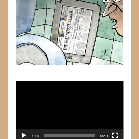
Tocador
de
vídeo
00:00
05:11