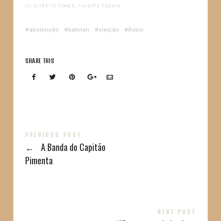
(VISITED 111 TIMES, 1 VISITS TODAY)
abstenção
batman
eleição
Robin
SHARE THIS
PREVIOUS POST
←
A Banda do Capitão
Pimenta
NEXT POST