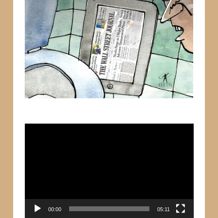
Tocador
de
vídeo
00:00
05:11