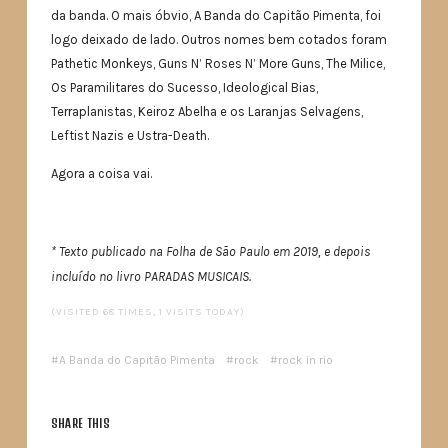
da banda. O mais óbvio, A Banda do Capitão Pimenta, foi
logo deixado de lado. Outros nomes bem cotados foram
Pathetic Monkeys, Guns N’ Roses N’ More Guns, The Milice,
Os Paramilitares do Sucesso, Ideological Bias,
Terraplanistas, Keiroz Abelha e os Laranjas Selvagens,
Leftist Nazis e Ustra-Death.
Agora a coisa vai.
* Texto publicado na Folha de São Paulo em 2019, e depois
incluído no livro PARADAS MUSICAIS.
(VISITED 68 TIMES, 1 VISITS TODAY)
A Banda do Capitão Pimenta
rock
rock in rio
SHARE THIS