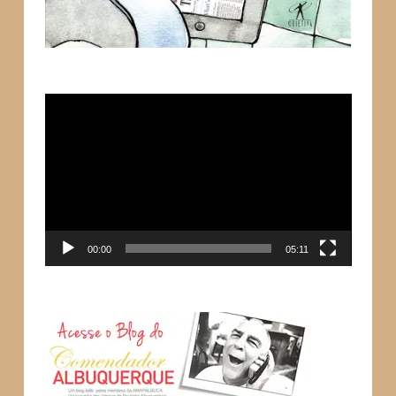
Tocador
de
vídeo
00:00
05:11