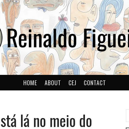
ldo
HOME
ABOUT
CEJ
CONTACT
stá lá no meio do
P
P