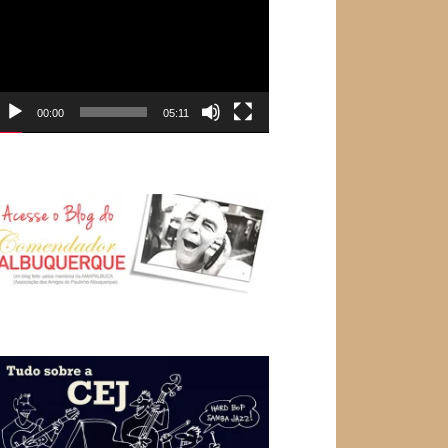
e
ídeo
00:00
05:11