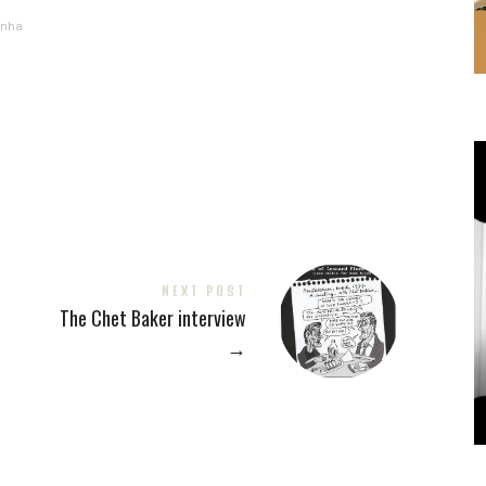
inha
NEXT POST
The Chet Baker interview
→