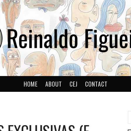
ldo
HOME
ABOUT
CEJ
CONTACT
P
P
 EXCLUSIVAS (E