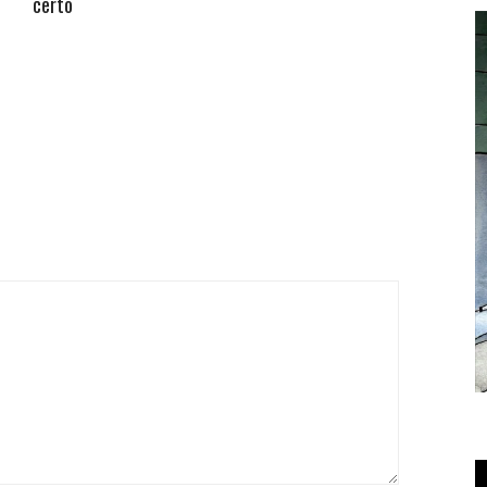
certo
T