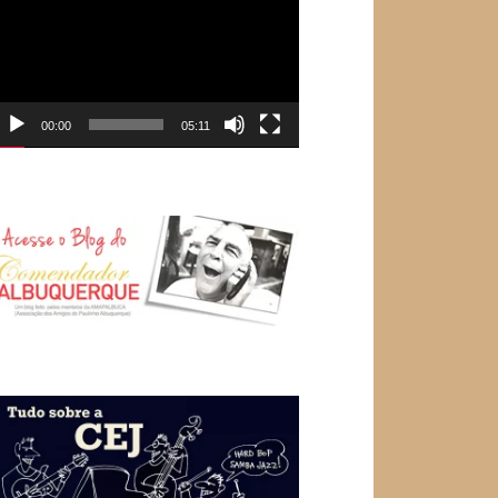
e
ídeo
00:00
05:11