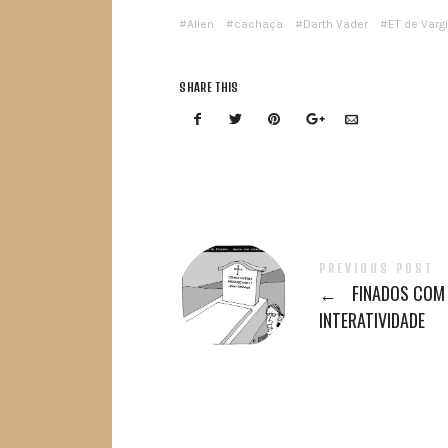
Alien
cachaça
Darth Vader
ET de Varg
SHARE THIS
PREVIOUS POST
←
FINADOS COM
INTERATIVIDADE