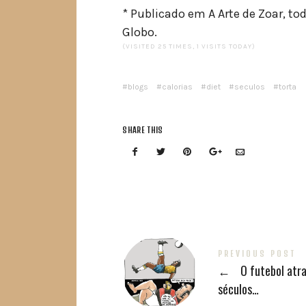
* Publicado em A Arte de Zoar, t
Globo.
(VISITED 25 TIMES, 1 VISITS TODAY)
blogs
calorias
diet
seculos
torta
SHARE THIS
PREVIOUS POST
←
O futebol atr
séculos…