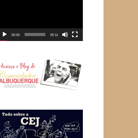
e
ídeo
00:00
05:11