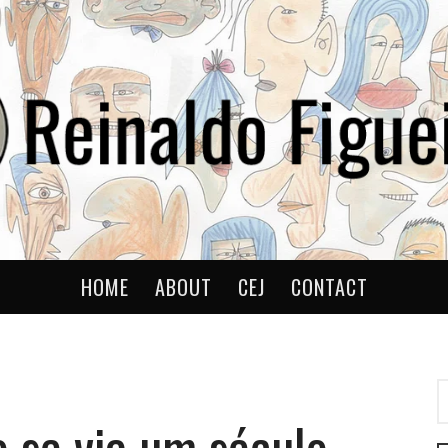
ldo
HOME
ABOUT
CEJ
CONTACT
P
P
o se via um século