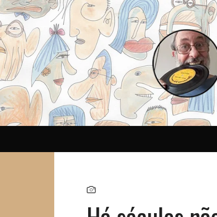
Reina
Há séculos nã