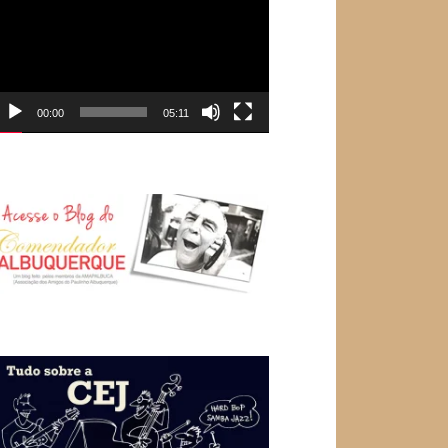
e
ídeo
00:00
05:11