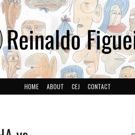
ldo
HOME
ABOUT
CEJ
CONTACT
P
P
HA vs