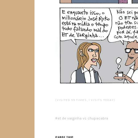
(VISITED 59 TIMES, 1 VISITS TODAY)
et de varginha vs chupacabra
SHARE THIS