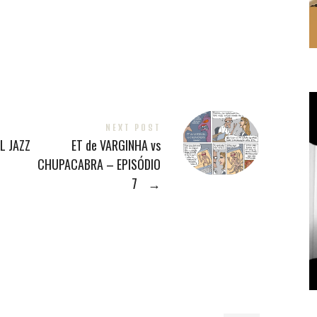
NEXT POST
L JAZZ
ET de VARGINHA vs
CHUPACABRA – EPISÓDIO
7
→