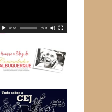
e
ídeo
00:00
05:11