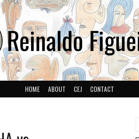
ldo
HOME
ABOUT
CEJ
CONTACT
P
P
HA vs