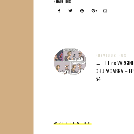
SHARE THIS
PREVIOUS POST
←
ET de VARGINH
CHUPACABRA – EP
54
WRITTEN BY