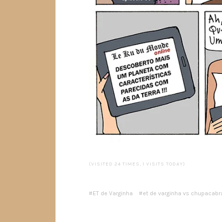
(VISITED 24 TIMES, 1 VISITS TODAY)
ET de Varginha
et de varginha vs chupacabr