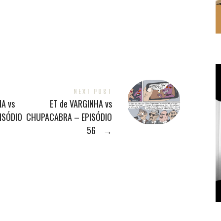
NEXT POST
A vs
ET de VARGINHA vs
ISÓDIO
CHUPACABRA – EPISÓDIO
56
→