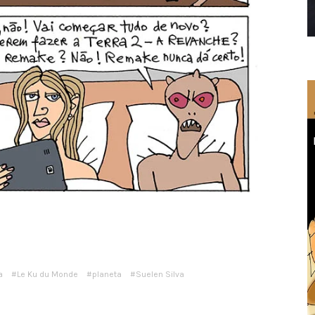
a
Le Ku du Monde
planeta
Suelen Silva