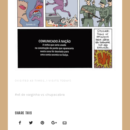
(VISITED 43 TIMES, 1 VISITS TODAY)
et de varginha vs chupacabra
SHARE THIS