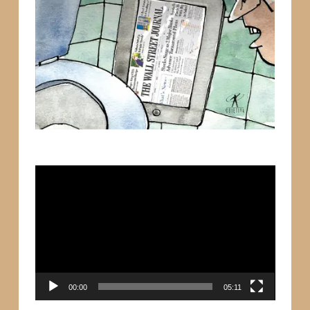
Tocador
de
vídeo
00:00
05:11