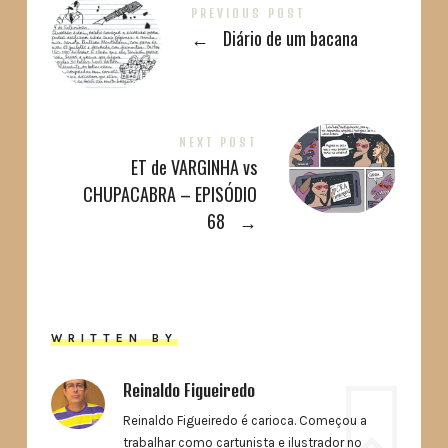
PREVIOUS POST
←
Diário de um bacana
NEXT POST
ET de VARGINHA vs
CHUPACABRA – EPISÓDIO
68
→
WRITTEN BY
Reinaldo Figueiredo
Reinaldo Figueiredo é carioca. Começou a
trabalhar como cartunista e ilustrador no