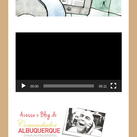
Tocador
de
vídeo
00:00
05:11