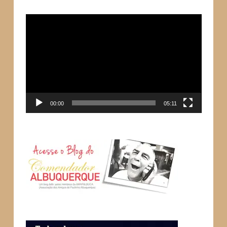
Tocador
de
vídeo
00:00
05:11