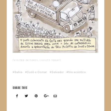
(VISITED 36 TIMES, 1 VISITS TODAY)
Bahia
Dodô e Osmar
Salvador
trio acústico
SHARE THIS