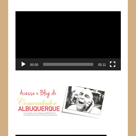
Tocador
de
vídeo
00:00
05:11