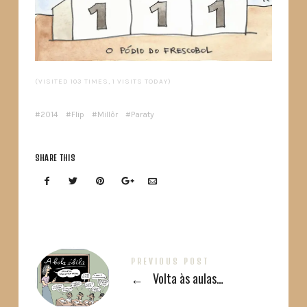
(VISITED 103 TIMES, 1 VISITS TODAY)
2014
Flip
Millôr
Paraty
SHARE THIS
PREVIOUS POST
←
Volta às aulas…