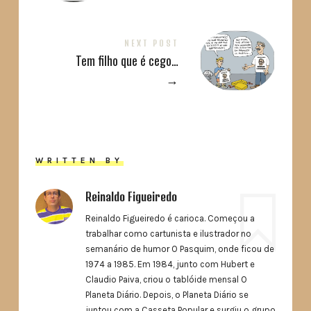
NEXT POST
Tem filho que é cego…
→
WRITTEN BY
Reinaldo Figueiredo
Reinaldo Figueiredo é carioca. Começou a
trabalhar como cartunista e ilustrador no
semanário de humor O Pasquim, onde ficou de
1974 a 1985. Em 1984, junto com Hubert e
Claudio Paiva, criou o tablóide mensal O
Planeta Diário. Depois, o Planeta Diário se
juntou com a Casseta Popular e surgiu o grupo