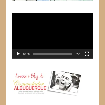
Tocador
de
vídeo
00:00
05:11