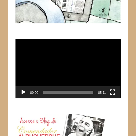
Tocador
de
vídeo
00:00
05:11