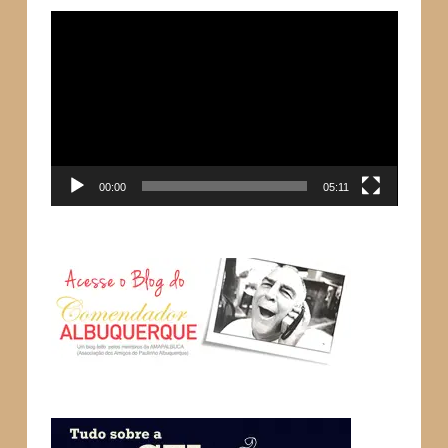
Tocador
de
vídeo
00:00
05:11