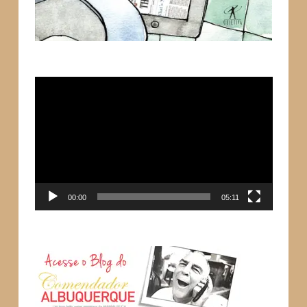
Tocador
de
vídeo
00:00
05:11