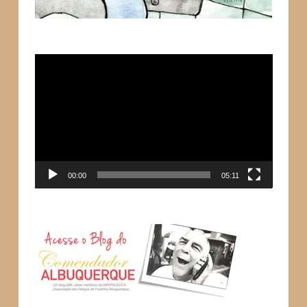
Tocador
de
vídeo
00:00
05:11