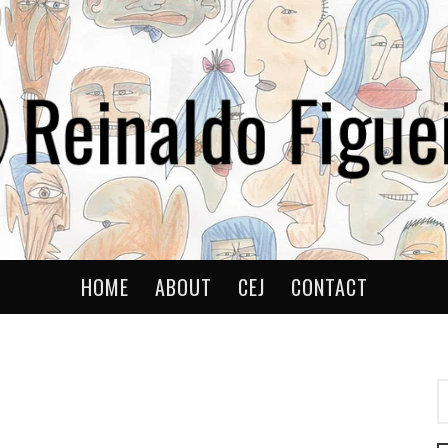
ldo
HOME
ABOUT
CEJ
CONTACT
P
P