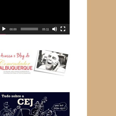
e
ídeo
00:00
05:11