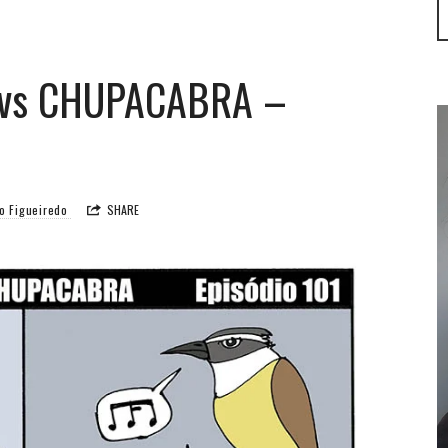
 vs CHUPACABRA –
o Figueiredo
SHARE