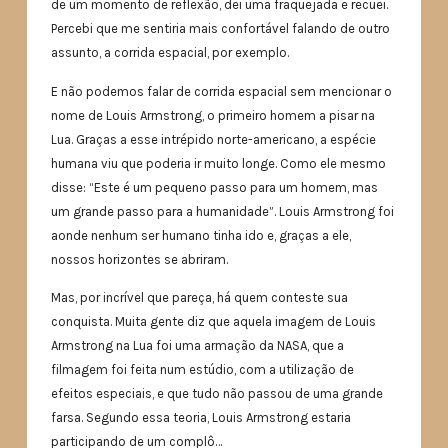
de um momento de reflexão, dei uma fraquejada e recuei.
Percebi que me sentiria mais confortável falando de outro
assunto, a corrida espacial, por exemplo.
E não podemos falar de corrida espacial sem mencionar o
nome de Louis Armstrong, o primeiro homem a pisar na
Lua. Graças a esse intrépido norte-americano, a espécie
humana viu que poderia ir muito longe. Como ele mesmo
disse: “Este é um pequeno passo para um homem, mas
um grande passo para a humanidade”. Louis Armstrong foi
aonde nenhum ser humano tinha ido e, graças a ele,
nossos horizontes se abriram.
Mas, por incrível que pareça, há quem conteste sua
conquista. Muita gente diz que aquela imagem de Louis
Armstrong na Lua foi uma armação da NASA, que a
filmagem foi feita num estúdio, com a utilização de
efeitos especiais, e que tudo não passou de uma grande
farsa. Segundo essa teoria, Louis Armstrong estaria
participando de um complô…