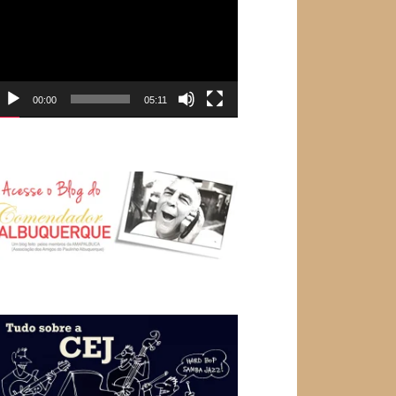
e
ídeo
00:00
05:11