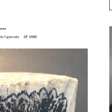
e…
ldo Figueiredo
SHARE