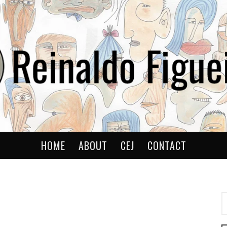
ldo
HOME
ABOUT
CEJ
CONTACT
P
P