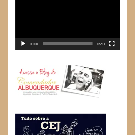
de
vídeo
00:00
05:11