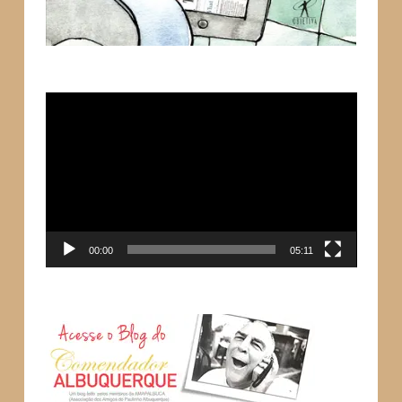
Tocador
de
vídeo
00:00
05:11