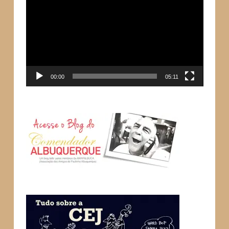
de
vídeo
00:00
05:11