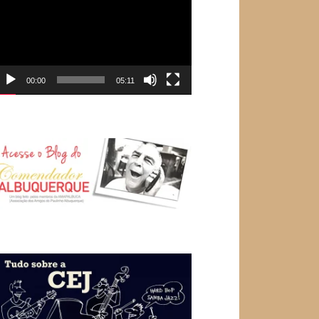
e
ídeo
00:00
05:11