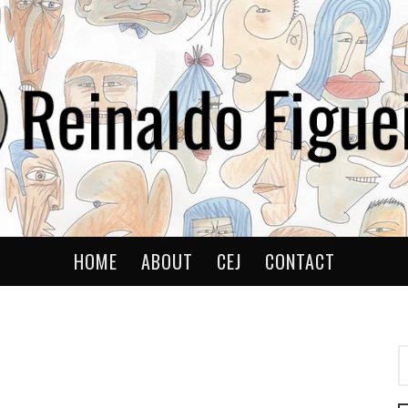
ldo
HOME
ABOUT
CEJ
CONTACT
P
P