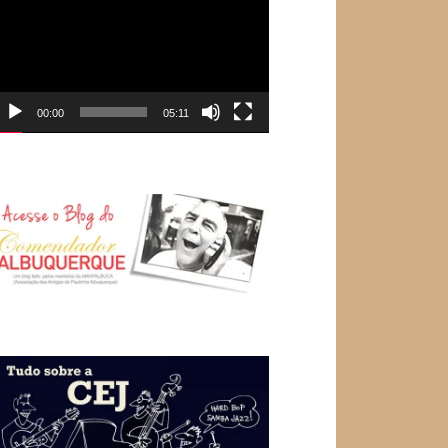
e
ídeo
00:00
05:11