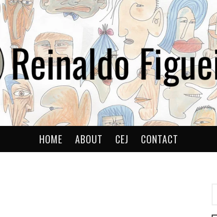
ldo
HOME
ABOUT
CEJ
CONTACT
P
P