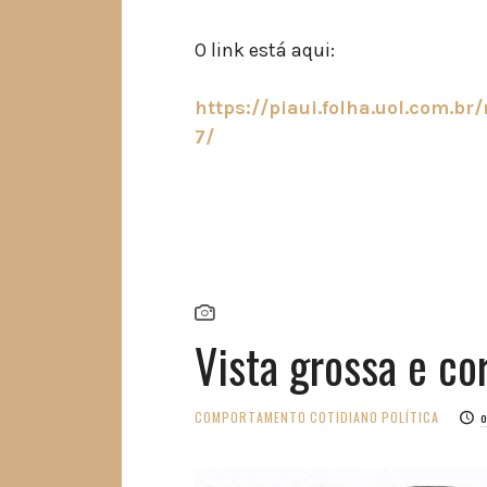
O link está aqui:
https://piaui.folha.uol.com.br
7/
Vista grossa e co
COMPORTAMENTO
COTIDIANO
POLÍTICA