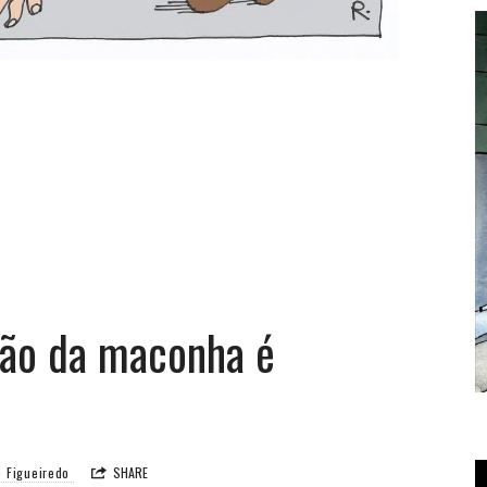
ção da maconha é
T
o Figueiredo
SHARE