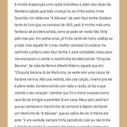
à minha disposição uma vasta biblioteca e, além das obras de
Monteiro Lobato, que toda criança lia, eu tinha outros livros
favoritos. Um deles era “A Náusea”, de Jean Paul Sartre. Gostava
tanto do livro que, no carnaval de 1955, pedi à minha mãe uma
fantasia de existencialista, como se pode ver nesta foto, feita
pelo meu pai. Em outros anos, já tinha saído de índio, cowboy ou
pirata, mas aquele foi o meu melhor carnaval. Eu estava me
sentindo o próprio Jean Paul Sartre. E para completar, meus pais
me ensinaram a cantar a marchinha existencialista “Chiquita
Bacana”, de João de Barro e Alberto Ribeiro, aquela que diz:
“Chiquita bacana lá da Martinica, se veste com uma casca de
banana nanica. Não usa vestido, não usa calção, inverno pra ela
é pleno verão. Existencialista com toda a razão, só faz o que
manda o seu coração”. Lembrei que fiz o maior sucesso numa
reunião de amigos e parentes lá em casa. Meus pais pediram
que eu cantasse a marchinha de carnaval e depois recitasse
um trechinho de “A Náusea”, que eu sabia de cor. O trecho era
este: “E era verdade, sempre tinha percebido isso: eu não tinha
o direito de existir. Eu apareci por acaso, eu existia como uma