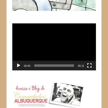
Tocador
de
vídeo
00:00
05:11