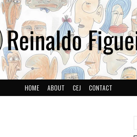
ldo
HOME
ABOUT
CEJ
CONTACT
P
P