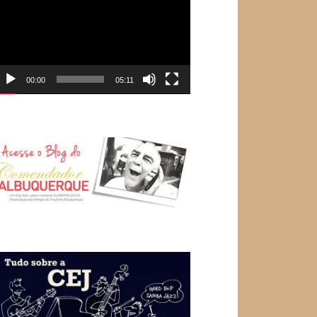
e
ídeo
00:00
05:11